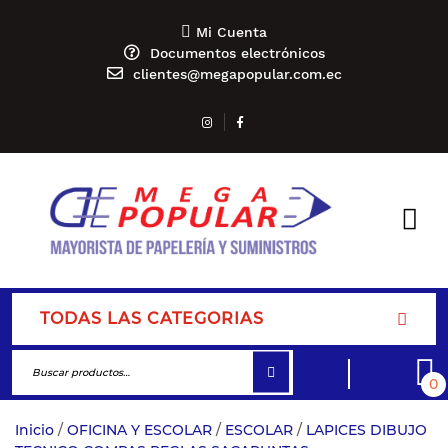
Mi Cuenta
Documentos electrónicos
clientes@megapopular.com.ec
TODAS LAS CATEGORIAS
0
Inicio
/
OFICINA Y ESCOLAR
/
ESCOLAR
/
LAPICES DIBUJO