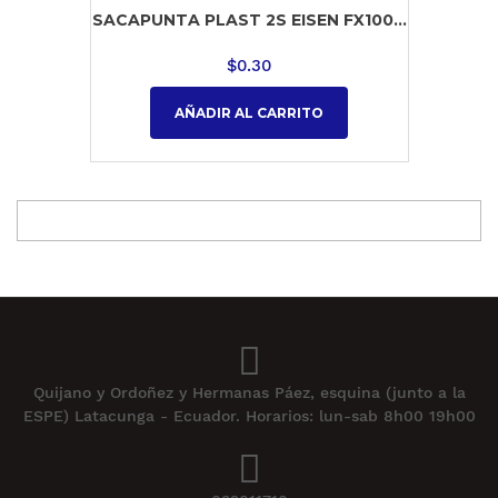
SACAPUNTA PLAST 2S EISEN FX100...
$
0.30
AÑADIR AL CARRITO
Quijano y Ordoñez y Hermanas Páez, esquina (junto a la
ESPE) Latacunga - Ecuador. Horarios: lun-sab 8h00 19h00