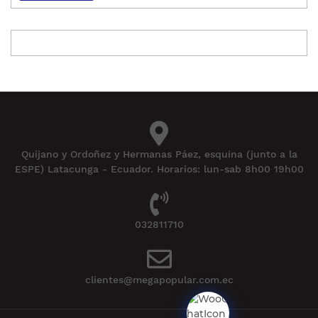
Quijano y Ordoñez y Hermanas Páez, esquina (junto a la
ESPE) Latacunga - Ecuador. Horarios: lun-sab 8h00 19h00
032811710
clientes@megapopular.com.ec