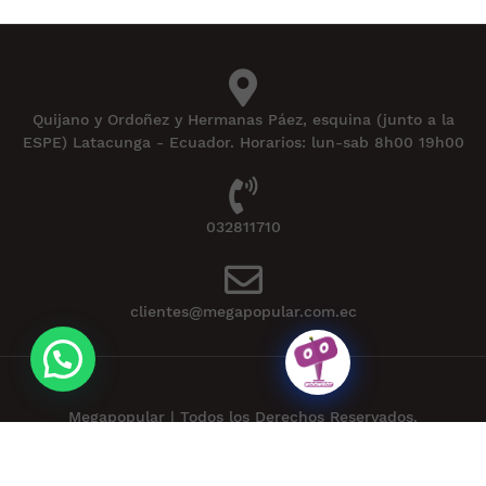
Quijano y Ordoñez y Hermanas Páez, esquina (junto a la
ESPE) Latacunga - Ecuador. Horarios: lun-sab 8h00 19h00
032811710
clientes@megapopular.com.ec
Megapopular | Todos los Derechos Reservados.
Powered by
APLEXT
.