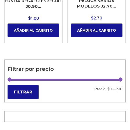
PELUCA VARIOS
FUNDA REGALO ESPECIAL
MODELOS J2.70...
J0.90...
$
2.70
$
1.00
AÑADIR AL CARRITO
AÑADIR AL CARRITO
Filtrar por precio
Precio:
$0
—
$10
FILTRAR