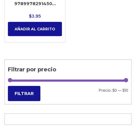
9789978291450...
$
3.95
AÑADIR AL CARRITO
Filtrar por precio
Precio:
$0
—
$10
FILTRAR