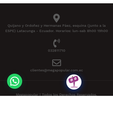
Quijano y Ordoñez y Hermanas Páez, esquina (junto a la
ESPE) Latacunga - Ecuador. Horarios: lun-sab 8h00 19h00
032811710
clientes@megapopular.com.ec
Megapopular | Todos los Derechos Reservados.
Powered by
APLEXT
.