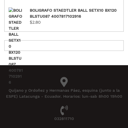
BOLIGRAFO STAEDTLER BALL SETX10 BX120
BLSTU087 4007817102916
$
2.80
Quijano y Ordoñez y Hermanas Páez, esquina (junto a la
ESPE) Latacunga - Ecuador. Horarios: lun-sab 8h00 19h00
032811710