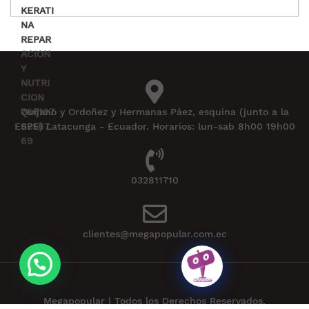
Quijano y Ordoñez y Hermanas Páez, esquina (junto a la
ESPE) Latacunga - Ecuador. Horarios: lun-sab 8h00 19h00
032811710
clientes@megapopular.com.ec
Megapopular | Todos los Derechos Reservados.