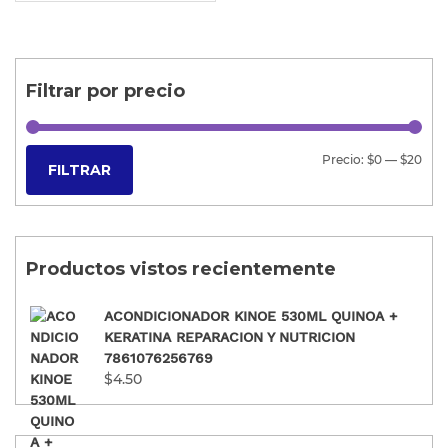
Filtrar por precio
Precio:
$0
—
$20
FILTRAR
Productos vistos recientemente
ACONDICIONADOR KINOE 530ML QUINOA +
KERATINA REPARACION Y NUTRICION
7861076256769
$
4.50