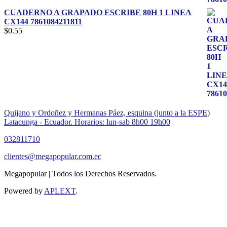
CUADERNO A GRAPADO ESCRIBE 80H 1 LINEA
CX144 7861084211811
$
0.55
Quijano y Ordoñez y Hermanas Páez, esquina (junto a la ESPE)
Latacunga - Ecuador. Horarios: lun-sab 8h00 19h00
032811710
clientes@megapopular.com.ec
Megapopular | Todos los Derechos Reservados.
Powered by
APLEXT
.
Return
To
Top