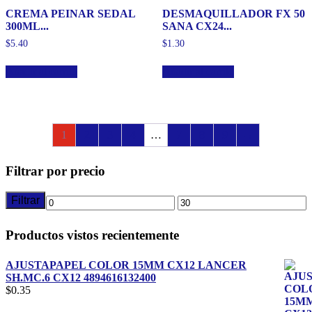
CREMA PEINAR SEDAL
DESMAQUILLADOR FX 50
300ML...
SANA CX24...
$
5.40
$
1.30
Añadir al carrito
Añadir al carrito
1
2
3
4
…
7
8
9
→
Filtrar por precio
Filtrar
Precio
Precio
mínimo
máximo
Productos vistos recientemente
AJUSTAPAPEL COLOR 15MM CX12 LANCER
SH.MC.6 CX12 4894616132400
$
0.35