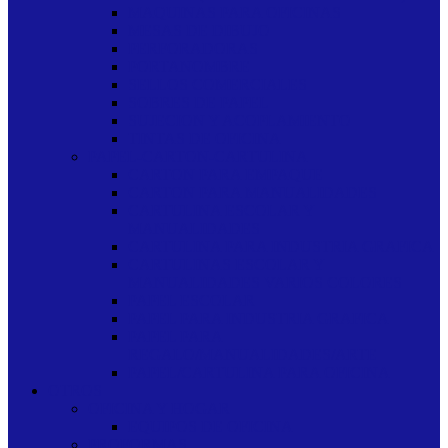
MAQUINAS PARA OFICINAS
MESAS DE DIBUJO
PERFORADORAS
PORTANOMBRE
SELLOS COMERCIALES
SOBRES DE PAPEL
SUJECION Y ACOPLAMIENTO
TINTAS DE OFICINA
PAPEL-CARTON-CARTULINA
CARTON PARA EMPAQUE
CARTON PARA MANUALIDADES
CARTULINA ESCOLAR Y
MANUALIDADES
CARTULINA PARA INDUSTRIA GRAFICA
CARTULINAS ESCOLAR Y
MANUALIDADES VARIOS COLORES
PAPEL ESCOLAR
PAPEL PARA INDUSTRIA GRAFICA
PAPEL PARA
REGALO/MANUALIDADES/ARTE
PAPEL/CARTULINA PARA OFICINA
OTROS
OFICINA Y HOGAR
EQUIPOS DE OFICINA
PROFORMAS