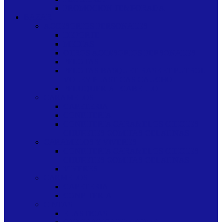
PROMOCION TEMPORADA
BAZAR
ACCESORIOS PERSONALES
DEPORTE
MEDIAS
OTROS ACCESORIOS PERSONALES
PELOTAS
PELOTAS BASQUET BASKET FUTBOL
VOLEY PLASTICAS CAUCHO
PELUQUERIA - CABELLO
CARAMELOS
CAFETERIA
CONFITERIA
CONFITERIA CARAMELOS CHICLES
CHUPETES GOMITAS GELATINAS
CARAMELOS Y VIVERES
CONFITERIA CARAMELOS CHICLES
CHUPETES GOMITAS GELATINAS
VIVERES
CARMELOS
CAFETERIA
CONFITERIA
CINTAS
ELASTICAS