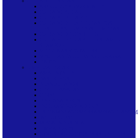
CUIDADO PERSONAL
ARTICULOS ABSORBENTES
CUIDADO BUCAL
CUIDADO DE LA PIEL
CUIDADO DE LA PIEL PANITOS
TOALLITAS HUMEDOS HUMEDAS
CUIDADO DEL CABELLO
CUIDADO DEL CABELLO SHAMPU
SHAMPOO
MEDICINAS VENTA LIBRE
MISCELANEA CUIDADO CORPORAL
TINTES
LIMPIEZA HOGAR
AMBIENTALES
BASUREROS
BLANQUEADOR
CEPILLOS/PALAS
CERAS
DISPENSADORES
ESCOBAS/TRAPEADORES
ESPONJAS/PANOS/FIBRAS/FRANELAS/LIM
INSECTICIDAS
JABON INDUSTRIAL
LIMPIADORES
OTROS PRODUCTOS PARA LIMPIEZA