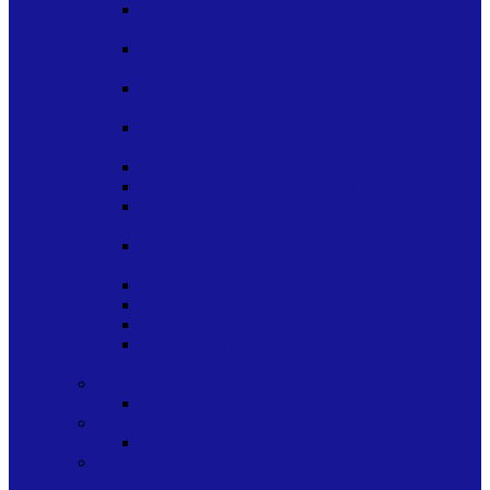
LAPICES COLOR-PINTURAS-PINCEL-SET
ESCOLAR
LAPICES DE COLORES -PINTURAS-
PINCEL-SET ESCOLAR
LAPICES DE GRAFITO Y DIBUJO
TECNICO
LAPICES DIBUJO TECNICO COMPAS
REGLAS SACAPUNTAS PLANTILLA
LISTAS DE UTILES ARMADAS
MATERIALES DE MAQUETERIA
MATERIALES Y ACCESORIOS PARA
MANUALIDAD
MATERIALES Y ACCESORIOS PARA
MANUALIDADES ESCARCHAS FOAMY
MOCHILAS Y SIMILARES
PEGAMENTOS
PEGAMENTOS Y GOMAS
PEGAMENTOS Y GOMAS SILICONA
LIQUIDO LIQUIDA
JUGUETES
JUGUETES
JUGUETES Y STICKERS
JUGUETES
MARCADOR-BOLIGRAFO-ESTILOGRAFO-
PORTAMINA