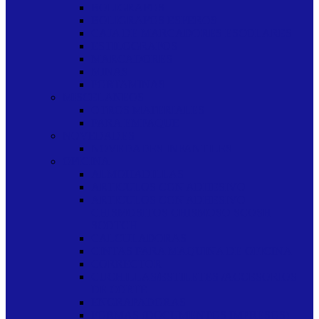
BOLIGRAFOS
BOLIGRAFOS ESFEROS
CAJA DE MARCADORES ESCOLARES
ESTILOGRAFOS
MARCADORES
MINAS
PORTAMINAS
MISCELANEOS
OTROS MATERIALES
PARA EMPAQUE
NOVEDADES
NOVEDADES INFANTILES
OFICINA
ALMOHADILLAS
ARTICULOS CON ADHESIVO
ARTICULOS CON ADHESIVO
CHISMOSITOS CHISMOSO SCOSH
SCOTCH
CALCULADORAS
CINTAS PARA MAQUINA DE OFICINA
CORRECTOR
CUCHILLAS/ESTILETES /ACCESORIOS
DE CORTE
ENGRAPADORAS
FORMAS (DOCUMENTOS IMPRESOS)