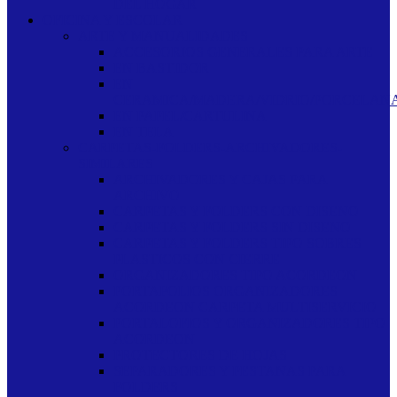
DEL HOGAR
OFICINA Y ESCOLAR
ARTE Y MANUALIDADES
ACCESORIOS GENERALES PARA ARTE
EN BASTIDOR
EN
CERAMICA/MADERA/VIDRIO/PORCELAN
EN PAPEL/CARTULINA
EN TELA
CARPETAS-FOLDERS-ARCHIVADORES-
SIMILARES
ARCHIVADORES Y CAJAS PARA
ARCHIVO
CARPETAS Y FOLDERS CON DISENO
CARPETAS Y FOLDERS SIN DISENO
CARPETAS Y FOLDERS TIPO SOBRES
PLASTICOS CON CIERRE
ORGANIZADORES TIPO ACORDEON
PORTAFOLIOS ORGANIZADORES
ACORDEON CARPETA MULTISERVICIO
PORTALOFIOS Y ORGANIZADORES TIPO
ACORDEON
PROTECTORES DE HOJAS
SEPARADORES Y PESTANAS PARA
FOLDERS