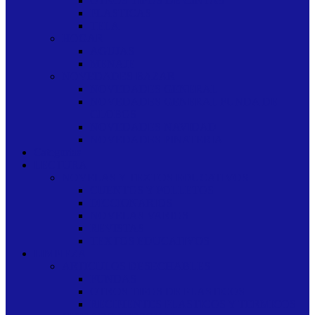
OTROS TIPOS DE CINTAS
PLASTICAS
TELA
HOGAR
AGUJAS
MENAJE
NOVEDADES BAZAR
NOVEDADES GENERAL
NOVEDADES GENERAL FUNDA DE
GLOBOS
NOVEDADES NAVIDAD
NOVEDADES PINATERIA
Categorias
LECTURA
NOVELAS Y TEXTOS EDUCATIVOS
CUENTOS Y FOLLETOS
DICCIONARIOS
NOVELAS VARIOS
REVISTAS
TEXTOS EDUCATIVOS
LIMPIEZA
ARTICULOS DESECHABLES
FUNDAS
OTROS TIPOS DE PLASTICOS
RECIPIENTES PLASTICOS Y TERMICOS