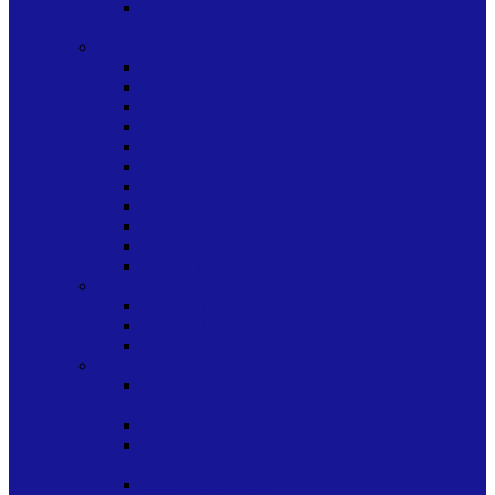
TIPO SOBRES PLASTICOS CON
VELCRO/BROCHE/CORDON/CIERRE
CUADERNOS
ACADEMICO
AGENDAS
COSIDOS
CUADERNOS ACADEMICOS
CUADERNOS COSIDOS
CUADERNOS EMPASTADOS
CUADERNOS ESPIRALES JUNIOR
CUADERNOS GRAPADOS
EMPASTADOS
GRAPADOS
LIBRETAS
DIDACTICOS Y JUEGOS
DIDACTICOS ESCOLARES
DIDACTICOS ESCOLARES LEGOS
JUEGOS
ESCOLAR
CAJA LAPICES DE COLORES PINCEL
ACUARELAS CRAYONES TEMPERA
FORROS PARA CUADERNOS
FORROS PARA CUADERNOS PLASTICOS
MICA PAPEL
LABORATORIO