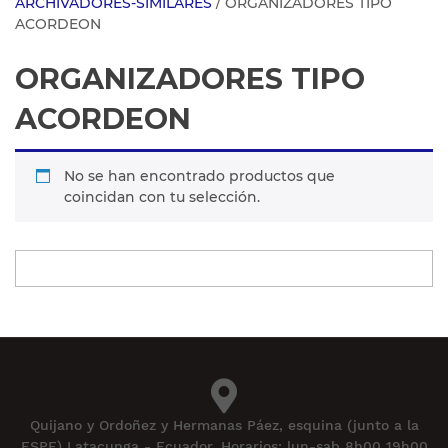
ARCHIVADORES-SIMILARES
/ ORGANIZADORES TIPO
ACORDEON
ORGANIZADORES TIPO
ACORDEON
No se han encontrado productos que
coincidan con tu selección.
Quijano y Ordoñez y Hermanas Páez, esquina (junto a la
ESPE) Latacunga - Ecuador. Horarios: lun-sab 8h00 19h00