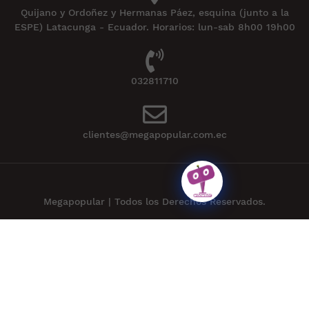
Quijano y Ordoñez y Hermanas Páez, esquina (junto a la
ESPE) Latacunga - Ecuador. Horarios: lun-sab 8h00 19h00
032811710
clientes@megapopular.com.ec
Megapopular | Todos los Derechos Reservados.
Powered by
APLEXT
.
Hola Necesitas ayuda?