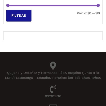
Precio:
$0
—
$10
FILTRAR
Quijano y Ordoñez y Hermanas Páez, esquina (junto a la
ESPE) Latacunga - Ecuador. Horarios: lun-sab 8h00 19h00
032811710