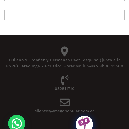
Quijano y Ordoñez y Hermanas Páez, esquina (junto a la
ESPE) Latacunga - Ecuador. Horarios: lun-sab 8h00 19h00
032811710
clientes@megapopular.com.ec