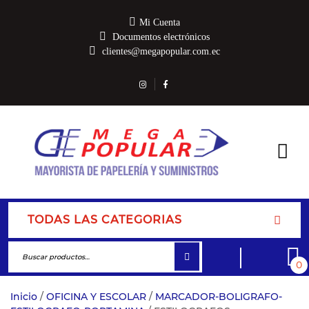
Mi Cuenta
Documentos electrónicos
clientes@megapopular.com.ec
TODAS LAS CATEGORIAS
0
Inicio
/
OFICINA Y ESCOLAR
/
MARCADOR-BOLIGRAFO-