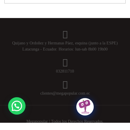
Quijano y Ordoñez y Hermanas Páez, esquina (junto a la ESPE)
Latacunga - Ecuador. Horarios: lun-sab 8h00 19h00
032811710
clientes@megapopular.com.ec
Megapopular | Todos los Derechos Reservados.