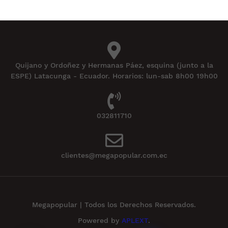
Quijano y Ordoñez y Hermanas Páez, esquina (junto a la
ESPE) Latacunga - Ecuador. Horarios: lun-sab 8h00 19h00
032811710
clientes@megapopular.com.ec
Megapopular | Todos los Derechos Reservados.
Powered by
APLEXT
.