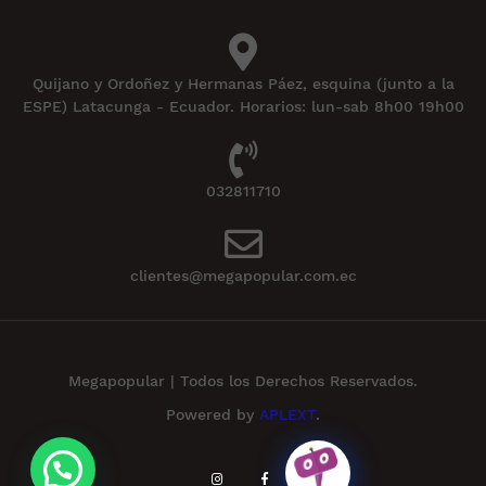
Quijano y Ordoñez y Hermanas Páez, esquina (junto a la
ESPE) Latacunga - Ecuador. Horarios: lun-sab 8h00 19h00
032811710
clientes@megapopular.com.ec
Megapopular | Todos los Derechos Reservados.
Powered by
APLEXT
.