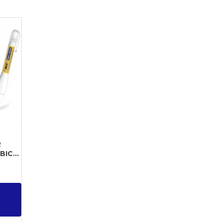
R
IC...