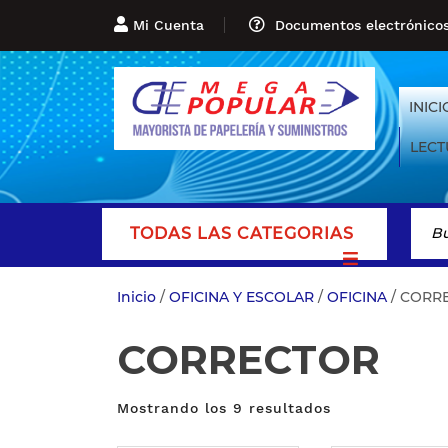
Mi Cuenta
Documentos electrónico
INICI
LECT
TODAS LAS CATEGORIAS
Inicio
/
OFICINA Y ESCOLAR
/
OFICINA
/ CORR
CORRECTOR
Mostrando los 9 resultados