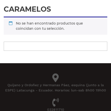
CARAMELOS
No se han encontrado productos que
coincidan con tu selección.
Quijano y Ordoñez y Hermanas Páez, esquina (junto a la
ESPE) Latacunga - Ecuador. Horarios: lun-sab 8h00 19h00
032811710