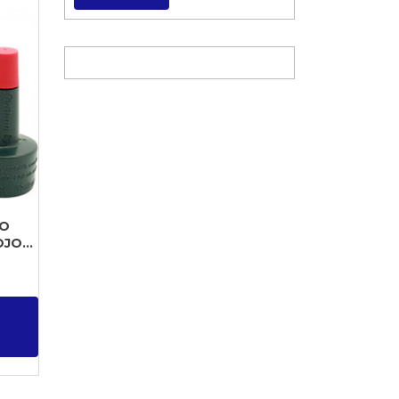
LO
JO...