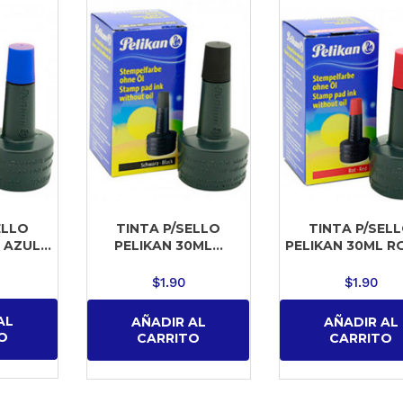
ELLO
TINTA P/SELLO
TINTA P/SEL
AZUL...
PELIKAN 30ML...
PELIKAN 30ML RO
$
1.90
$
1.90
AL
AÑADIR AL
AÑADIR AL
O
CARRITO
CARRITO