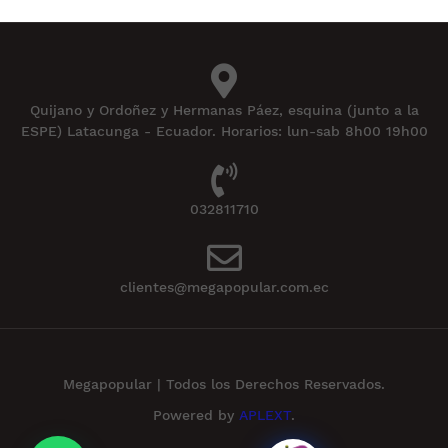
Quijano y Ordoñez y Hermanas Páez, esquina (junto a la
ESPE) Latacunga - Ecuador. Horarios: lun-sab 8h00 19h00
032811710
clientes@megapopular.com.ec
Megapopular | Todos los Derechos Reservados.
Powered by
APLEXT
.