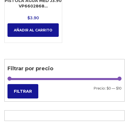
PISTOLA AGUA MED J3.90
VP6602868...
$
3.90
AÑADIR AL CARRITO
Filtrar por precio
Precio:
$0
—
$10
FILTRAR