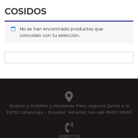
COSIDOS
No se han encontrado productos que
coincidan con tu selección.
Quijano y Ordoñez y Hermanas Páez, esquina (junto a la
ESPE) Latacunga - Ecuador. Horarios: lun-sab 8h00 19h00
032811710