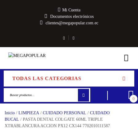
Mi Cuenta
Documentos electrónicos
clientes@megapopular.com.ec
TODAS LAS CATEGORIAS
0
Inicio
/
LIMPIEZA
/
CUIDADO PERSONAL
/
CUIDADO
BUCAL
/ PASTA DENTAL COLGATE 60ML TRIPLE
XTRABLANCURA ACCION PX12 CX144 7702010111587