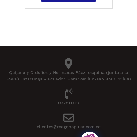
Quijano y Ordoñez y Hermanas Páez, esquina (junto a la
ESPE) Latacunga - Ecuador. Horarios: lun-sab 8h00 19h00
032811710
clientes@megapopular.com.ec