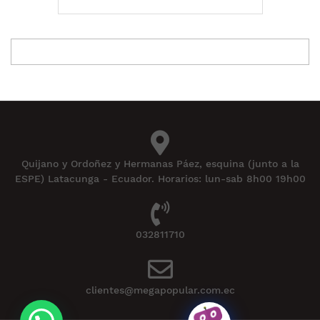
Quijano y Ordoñez y Hermanas Páez, esquina (junto a la
ESPE) Latacunga - Ecuador. Horarios: lun-sab 8h00 19h00
032811710
clientes@megapopular.com.ec