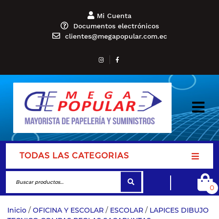
Mi Cuenta
Documentos electrónicos
clientes@megapopular.com.ec
TODAS LAS CATEGORIAS
0
Inicio
/
OFICINA Y ESCOLAR
/
ESCOLAR
/
LAPICES DIBUJO