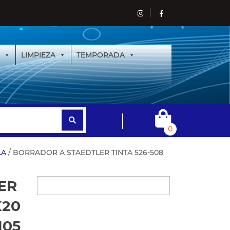
LIMPIEZA
TEMPORADA
0
LA
/ BORRADOR A STAEDTLER TINTA 526-508
ER
X20
105