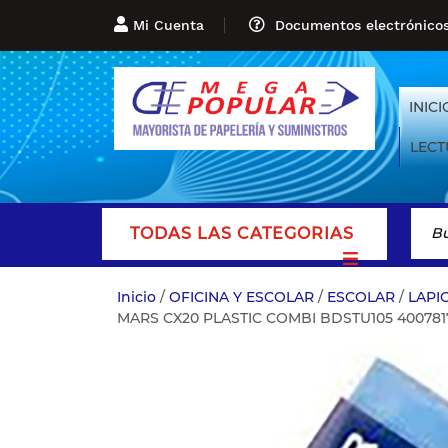
Mi Cuenta
Documentos electrónico
INICI
LECT
TODAS LAS CATEGORIAS
Inicio
/
OFICINA Y ESCOLAR
/
ESCOLAR
/
LAPI
MARS CX20 PLASTIC COMBI BDSTU105 400781