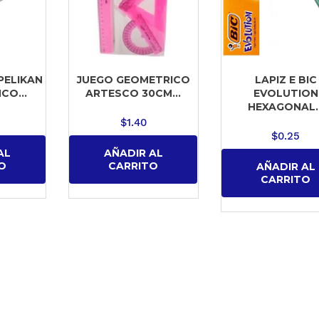
PELIKAN
JUEGO GEOMETRICO
LAPIZ E BIC
CO...
ARTESCO 30CM...
EVOLUTION
HEXAGONAL..
$
1.40
$
0.25
AL
AÑADIR AL
O
CARRITO
AÑADIR AL
CARRITO