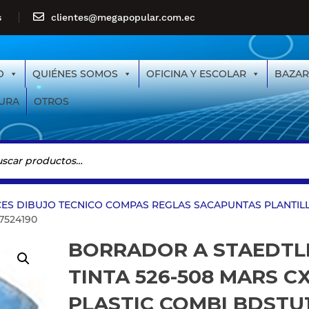
s
clientes@megapopular.com.ec
O
QUIÉNES SOMOS
OFICINA Y ESCOLAR
BAZAR
URA
OTROS
CES DIBUJO TECNICO COMPAS REGLAS SACAPUNTAS PLANTIL
7524190
BORRADOR A STAEDTL
TINTA 526-508 MARS C
PLASTIC COMBI BDSTU