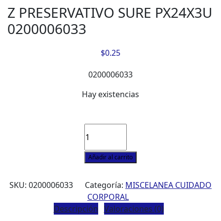
Z PRESERVATIVO SURE PX24X3U
0200006033
$
0.25
0200006033
Hay existencias
Z
PRESERVATIVO
SURE
Añadir al carrito
PX24X3U
0200006033
SKU:
0200006033
Categoría:
MISCELANEA CUIDADO
cantidad
CORPORAL
Descripción
Valoraciones (0)