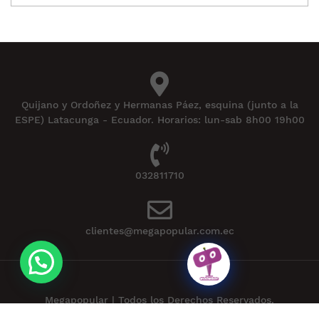
Quijano y Ordoñez y Hermanas Páez, esquina (junto a la
ESPE) Latacunga - Ecuador. Horarios: lun-sab 8h00 19h00
032811710
clientes@megapopular.com.ec
Megapopular | Todos los Derechos Reservados.