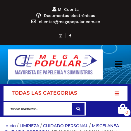
Mi Cuenta
Documentos electrónicos
clientes@megapopular.com.ec
TODAS LAS CATEGORIAS
0
Inicio
/
LIMPIEZA
/
CUIDADO PERSONAL
/
MISCELANEA