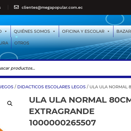
s
clientes@megapopular.com.ec
O
QUIÉNES SOMOS
OFICINA Y ESCOLAR
BAZAR
URA
OTROS
JUEGOS
/
DIDACTICOS ESCOLARES LEGOS
/ ULA ULA NORMAL 
ULA ULA NORMAL 80C
EXTRAGRANDE
1000000265507