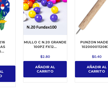
216
MULLO C N.20 GRANDE
PUNZON MAD
TAS
100PZ FX12...
1020000112083
..
$
2.80
$
0.40
AÑADIR AL
AÑADIR AL
CARRITO
CARRITO
AL
O