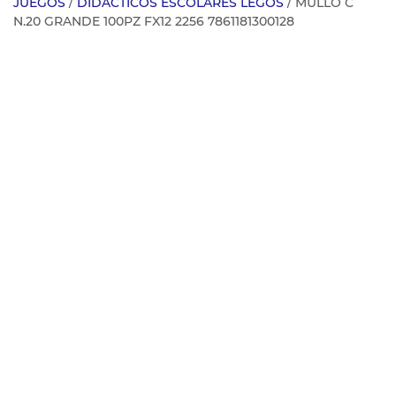
JUEGOS
/
DIDACTICOS ESCOLARES LEGOS
/ MULLO C
N.20 GRANDE 100PZ FX12 2256 7861181300128