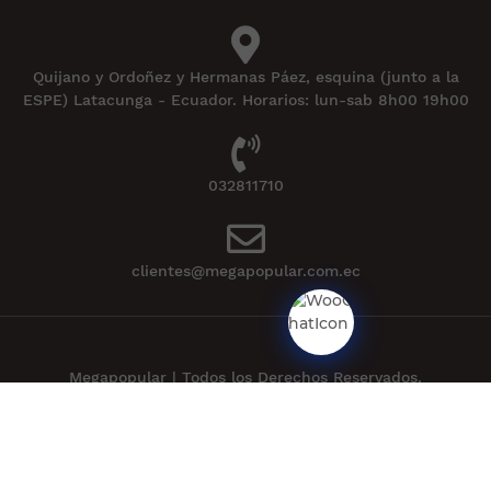
Quijano y Ordoñez y Hermanas Páez, esquina (junto a la
ESPE) Latacunga - Ecuador. Horarios: lun-sab 8h00 19h00
032811710
clientes@megapopular.com.ec
Megapopular | Todos los Derechos Reservados.
Powered by
APLEXT
.