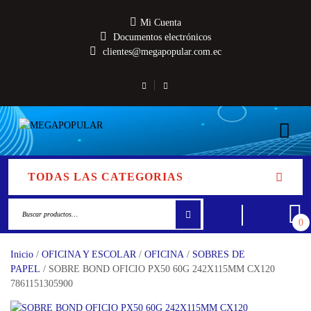
Mi Cuenta
Documentos electrónicos
clientes@megapopular.com.ec
TODAS LAS CATEGORIAS
0
Inicio
/
OFICINA Y ESCOLAR
/
OFICINA
/
SOBRES DE
PAPEL
/ SOBRE BOND OFICIO PX50 60G 242X115MM CX120
7861151305900