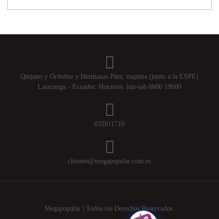
Quijano y Ordoñez y Hermanas Páez, esquina (junto a la ESPE)
Latacunga - Ecuador. Horarios: lun-sab 8h00 19h00
032811710
clientes@megapopular.com.ec
Megapopular | Todos los Derechos Reservados.