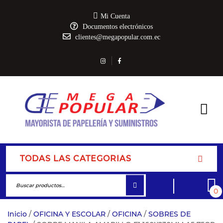
Mi Cuenta
Documentos electrónicos
clientes@megapopular.com.ec
TODAS LAS CATEGORIAS
0
Inicio
/
OFICINA Y ESCOLAR
/
OFICINA
/
SOBRES DE