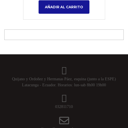
AÑADIR AL CARRITO
Quijano y Ordoñez y Hermanas Páez, esquina (junto a la ESPE)
Latacunga - Ecuador. Horarios: lun-sab 8h00 19h00
032811710