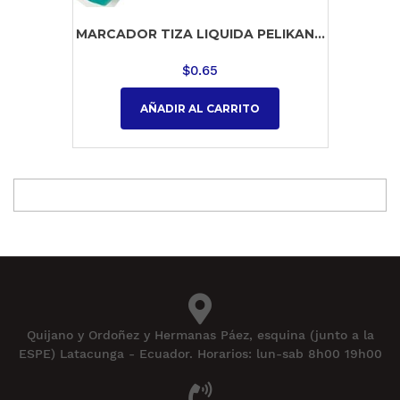
MARCADOR TIZA LIQUIDA PELIKAN...
$
0.65
AÑADIR AL CARRITO
Quijano y Ordoñez y Hermanas Páez, esquina (junto a la
ESPE) Latacunga - Ecuador. Horarios: lun-sab 8h00 19h00