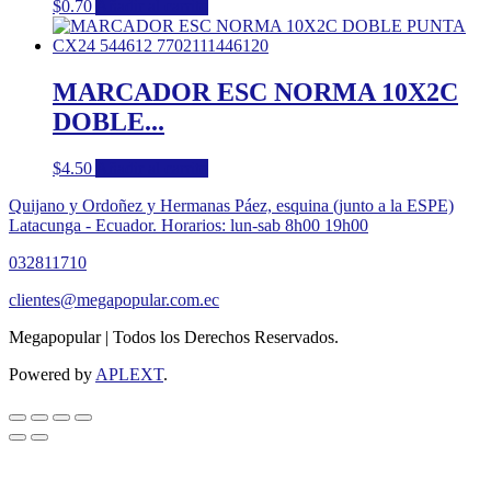
$
0.70
Añadir al carrito
MARCADOR ESC NORMA 10X2C
DOBLE...
$
4.50
Añadir al carrito
Quijano y Ordoñez y Hermanas Páez, esquina (junto a la ESPE)
Latacunga - Ecuador. Horarios: lun-sab 8h00 19h00
032811710
clientes@megapopular.com.ec
Megapopular | Todos los Derechos Reservados.
Powered by
APLEXT
.
Return
To
Top
Button