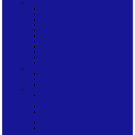
CUADERNOS
ACADEMICO
AGENDAS
COSIDOS
CUADERNOS ACADEMICOS
CUADERNOS COSIDOS
CUADERNOS EMPASTADOS
CUADERNOS ESPIRALES JUNIOR
CUADERNOS GRAPADOS
EMPASTADOS
GRAPADOS
LIBRETAS
DIDACTICOS Y JUEGOS
DIDACTICOS ESCOLARES
DIDACTICOS ESCOLARES LEGOS
JUEGOS
ESCOLAR
CAJA LAPICES DE COLORES PINCEL
ACUARELAS CRAYONES TEMPERA
FORROS PARA CUADERNOS
FORROS PARA CUADERNOS PLASTICOS
MICA PAPEL
LABORATORIO
LAPICES COLOR-PINTURAS-PINCEL-SET
ESCOLAR