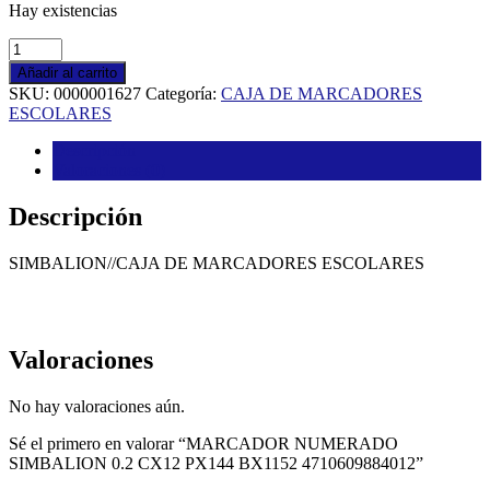
Hay existencias
MARCADOR
NUMERADO
Añadir al carrito
SIMBALION
SKU:
0000001627
Categoría:
CAJA DE MARCADORES
0.2
ESCOLARES
CX12
PX144
Descripción
BX1152
Valoraciones (0)
4710609884012
cantidad
Descripción
SIMBALION//CAJA DE MARCADORES ESCOLARES
Valoraciones
No hay valoraciones aún.
Sé el primero en valorar “MARCADOR NUMERADO
SIMBALION 0.2 CX12 PX144 BX1152 4710609884012”