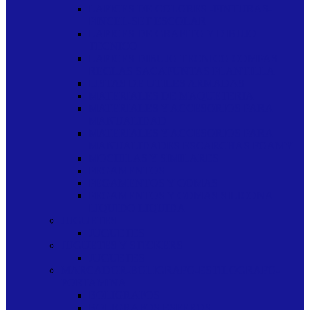
LAPICES DE COLORES -PINTURAS-
PINCEL-SET ESCOLAR
LAPICES DE GRAFITO Y DIBUJO
TECNICO
LAPICES DIBUJO TECNICO COMPAS
REGLAS SACAPUNTAS PLANTILLA
LISTAS DE UTILES ARMADAS
MATERIALES DE MAQUETERIA
MATERIALES Y ACCESORIOS PARA
MANUALIDAD
MATERIALES Y ACCESORIOS PARA
MANUALIDADES ESCARCHAS FOAMY
MOCHILAS Y SIMILARES
PEGAMENTOS
PEGAMENTOS Y GOMAS
PEGAMENTOS Y GOMAS SILICONA
LIQUIDO LIQUIDA
JUGUETES
JUGUETES
JUGUETES Y STICKERS
JUGUETES
MARCADOR-BOLIGRAFO-ESTILOGRAFO-
PORTAMINA
BOLIGRAFOS
BOLIGRAFOS ESFEROS