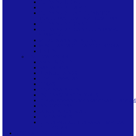
CUIDADO BUCAL
CUIDADO DE LA PIEL
CUIDADO DE LA PIEL PANITOS
TOALLITAS HUMEDOS HUMEDAS
CUIDADO DEL CABELLO
CUIDADO DEL CABELLO SHAMPU
SHAMPOO
MEDICINAS VENTA LIBRE
MISCELANEA CUIDADO CORPORAL
TINTES
LIMPIEZA HOGAR
AMBIENTALES
BASUREROS
BLANQUEADOR
CEPILLOS/PALAS
CERAS
DISPENSADORES
ESCOBAS/TRAPEADORES
ESPONJAS/PANOS/FIBRAS/FRANELAS/LIM
INSECTICIDAS
JABON INDUSTRIAL
LIMPIADORES
OTROS PRODUCTOS PARA LIMPIEZA
DEL HOGAR
OFICINA Y ESCOLAR