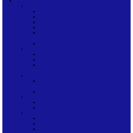
BAZAR
ACCESORIOS PERSONALES
DEPORTE
MEDIAS
OTROS ACCESORIOS PERSONALES
PELOTAS
PELOTAS BASQUET BASKET FUTBOL
VOLEY PLASTICAS CAUCHO
PELUQUERIA - CABELLO
CARAMELOS
CAFETERIA
CONFITERIA
CONFITERIA CARAMELOS CHICLES
CHUPETES GOMITAS GELATINAS
CARAMELOS Y VIVERES
CONFITERIA CARAMELOS CHICLES
CHUPETES GOMITAS GELATINAS
VIVERES
CARMELOS
CAFETERIA
CONFITERIA
CINTAS
ELASTICAS
OTROS TIPOS DE CINTAS
PLASTICAS