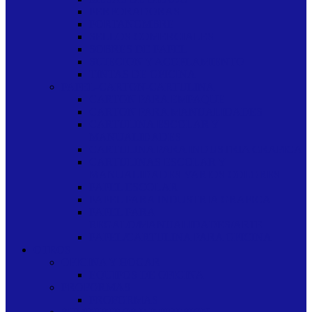
PERFORADORAS
PORTANOMBRE
SELLOS COMERCIALES
SOBRES DE PAPEL
SUJECION Y ACOPLAMIENTO
TINTAS DE OFICINA
PAPEL-CARTON-CARTULINA
CARTON PARA EMPAQUE
CARTON PARA MANUALIDADES
CARTULINA ESCOLAR Y
MANUALIDADES
CARTULINA PARA INDUSTRIA GRAFICA
CARTULINAS ESCOLAR Y
MANUALIDADES VARIOS COLORES
PAPEL ESCOLAR
PAPEL PARA INDUSTRIA GRAFICA
PAPEL PARA
REGALO/MANUALIDADES/ARTE
PAPEL/CARTULINA PARA OFICINA
OTROS
OFICINA Y HOGAR
EQUIPOS DE OFICINA
PROFORMAS
PROFORMAS