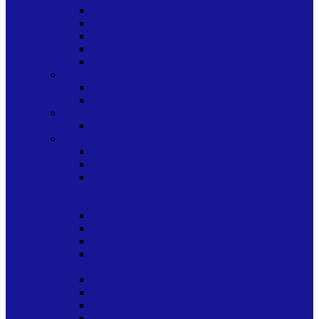
CAJA DE MARCADORES ESCOLARES
ESTILOGRAFOS
MARCADORES
MINAS
PORTAMINAS
MISCELANEOS
OTROS MATERIALES
PARA EMPAQUE
NOVEDADES
NOVEDADES INFANTILES
OFICINA
ALMOHADILLAS
ARTICULOS CON ADHESIVO
ARTICULOS CON ADHESIVO
CHISMOSITOS CHISMOSO SCOSH
SCOTCH
CALCULADORAS
CINTAS PARA MAQUINA DE OFICINA
CORRECTOR
CUCHILLAS/ESTILETES /ACCESORIOS
DE CORTE
ENGRAPADORAS
FORMAS (DOCUMENTOS IMPRESOS)
MAQUINAS PARA OFICINAS
MESAS DE DIBUJO