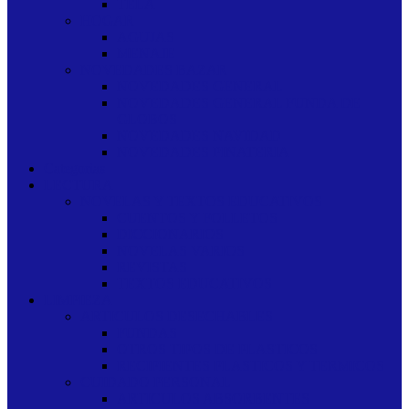
TELA
HOGAR
AGUJAS
MENAJE
NOVEDADES BAZAR
NOVEDADES GENERAL
NOVEDADES GENERAL FUNDA DE
GLOBOS
NOVEDADES NAVIDAD
NOVEDADES PINATERIA
Categorias
LECTURA
NOVELAS Y TEXTOS EDUCATIVOS
CUENTOS Y FOLLETOS
DICCIONARIOS
NOVELAS VARIOS
REVISTAS
TEXTOS EDUCATIVOS
LIMPIEZA
ARTICULOS DESECHABLES
FUNDAS
OTROS TIPOS DE PLASTICOS
RECIPIENTES PLASTICOS Y TERMICOS
CUIDADO PERSONAL
ARTICULOS ABSORBENTES