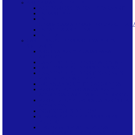
ARTE Y MANUALIDADES
ACCESORIOS GENERALES PARA ARTE
EN BASTIDOR
EN
CERAMICA/MADERA/VIDRIO/PORCELAN
EN PAPEL/CARTULINA
EN TELA
CARPETAS-FOLDERS-ARCHIVADORES-
SIMILARES
ARCHIVADORES Y CAJAS PARA
ARCHIVO
CARPETAS Y FOLDERS CON DISENO
CARPETAS Y FOLDERS SIN DISENO
CARPETAS Y FOLDERS TIPO SOBRES
PLASTICOS CON CIERRE
ORGANIZADORES TIPO ACORDEON
PORTAFOLIOS ORGANIZADORES
ACORDEON CARPETA MULTISERVICIO
PORTALOFIOS Y ORGANIZADORES TIPO
ACORDEON
PROTECTORES DE HOJAS
SEPARADORES Y PESTANAS PARA
FOLDERS
TIPO SOBRES PLASTICOS CON
VELCRO/BROCHE/CORDON/CIERRE