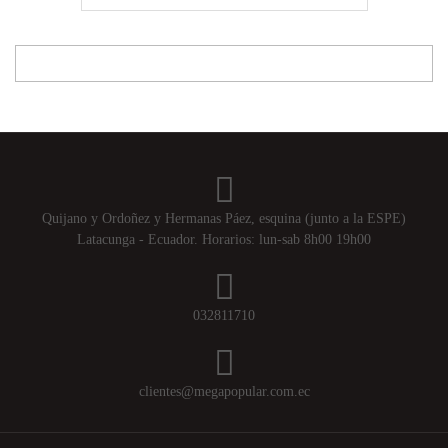
Quijano y Ordoñez y Hermanas Páez, esquina (junto a la ESPE)
Latacunga - Ecuador. Horarios: lun-sab 8h00 19h00
032811710
clientes@megapopular.com.ec