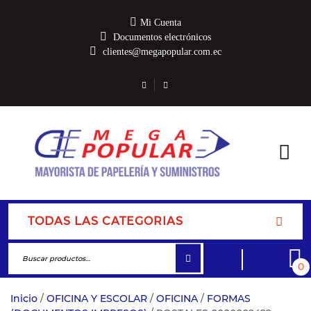
Mi Cuenta
Documentos electrónicos
clientes@megapopular.com.ec
TODAS LAS CATEGORIAS
0
Inicio
/
OFICINA Y ESCOLAR
/
OFICINA
/
FORMAS