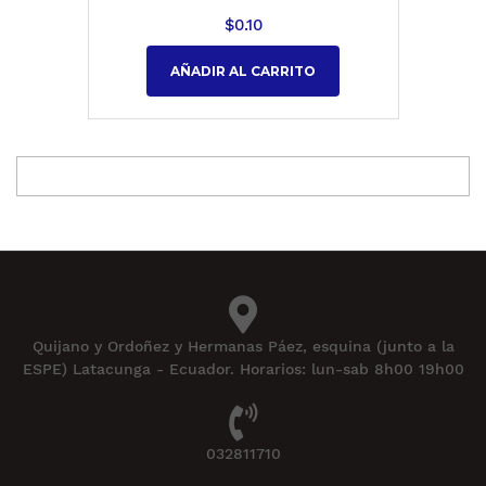
$
0.10
AÑADIR AL CARRITO
Quijano y Ordoñez y Hermanas Páez, esquina (junto a la
ESPE) Latacunga - Ecuador. Horarios: lun-sab 8h00 19h00
032811710