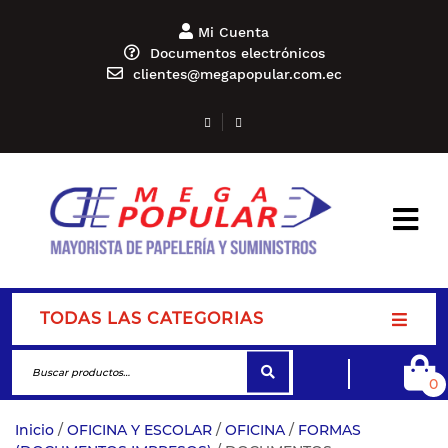
Mi Cuenta
Documentos electrónicos
clientes@megapopular.com.ec
TODAS LAS CATEGORIAS
0
Inicio
/
OFICINA Y ESCOLAR
/
OFICINA
/
FORMAS