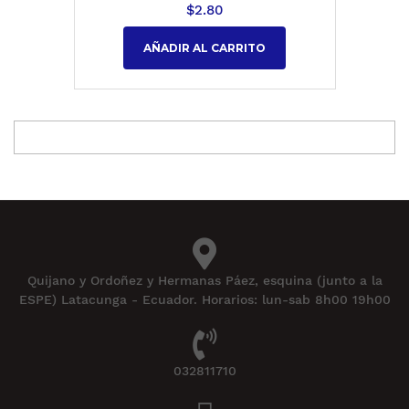
$
2.80
AÑADIR AL CARRITO
Quijano y Ordoñez y Hermanas Páez, esquina (junto a la
ESPE) Latacunga - Ecuador. Horarios: lun-sab 8h00 19h00
032811710