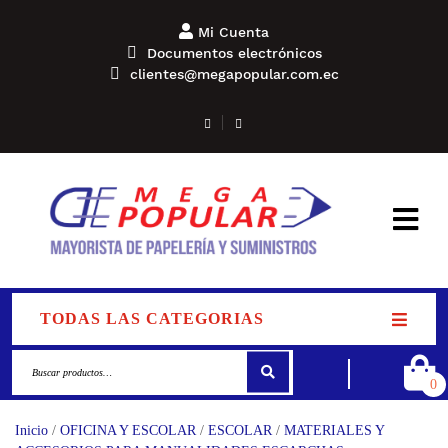
Mi Cuenta
Documentos electrónicos
clientes@megapopular.com.ec
TODAS LAS CATEGORIAS
0
Inicio
/
OFICINA Y ESCOLAR
/
ESCOLAR
/
MATERIALES Y