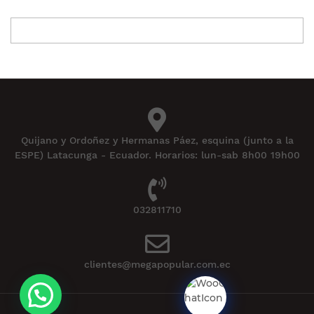
Quijano y Ordoñez y Hermanas Páez, esquina (junto a la
ESPE) Latacunga - Ecuador. Horarios: lun-sab 8h00 19h00
032811710
clientes@megapopular.com.ec