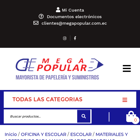
Mi Cuenta
Documentos electrónicos
clientes@megapopular.com.ec
TODAS LAS CATEGORIAS
0
Inicio
/
OFICINA Y ESCOLAR
/
ESCOLAR
/
MATERIALES Y