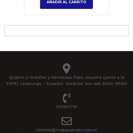
AÑADIR AL CARRITO
Quijano y Ordoñez y Hermanas Páez, esquina (junto a la
ESPE) Latacunga - Ecuador. Horarios: lun-sab 8h00 19h00
032811710
clientes@megapopular.com.ec