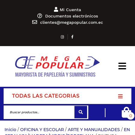
Mi Cuenta
Documentos electrónicos
clientes@megapopular.com.ec
TODAS LAS CATEGORIAS
0
Inicio
/
OFICINA Y ESCOLAR
/
ARTE Y MANUALIDADES
/
EN