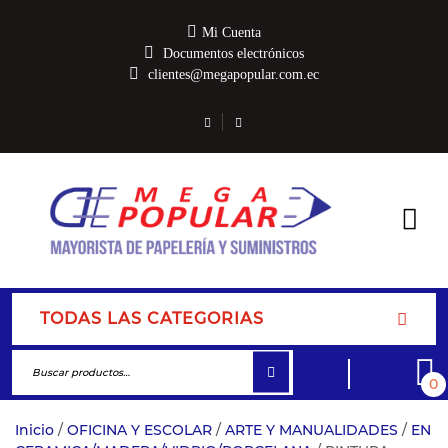
Mi Cuenta
Documentos electrónicos
clientes@megapopular.com.ec
TODAS LAS CATEGORIAS
0
Inicio
/
OFICINA Y ESCOLAR
/
ARTE Y MANUALIDADES
/
EN