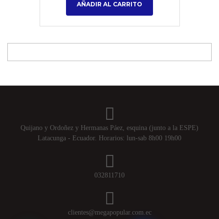
AÑADIR AL CARRITO
Quijano y Ordoñez y Hermanas Páez, esquina (junto a la ESPE)
Latacunga - Ecuador. Horarios: lun-sab 8h00 19h00
032811710
clientes@megapopular.com.ec