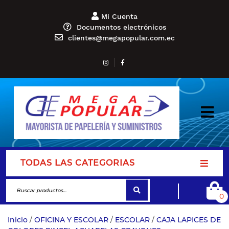
Mi Cuenta
Documentos electrónicos
clientes@megapopular.com.ec
TODAS LAS CATEGORIAS
0
Inicio
/
OFICINA Y ESCOLAR
/
ESCOLAR
/
CAJA LAPICES DE