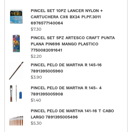
PINCEL SET 10PZ LANCER NYLON +
CARTUCHERA CX6 BX24 PI.PF.3011
6976577140064
$
7.30
PINCEL SET 5PZ ARTESCO CRAFT PUNTA
PLANA PIN696 MANGO PLASTICO
7750082091641
$
2.20
PINCEL PELO DE MARTHA R 145-16
7891395005960
$
3.90
PINCEL PELO DE MARTHA R 145- 4
7891395005908
$
1.40
PINCEL PELO DE MARTHA 141-16 T CABO
LARGO 7891395005496
$
5.30