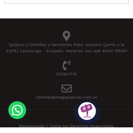
Quijano y Ordoñez y Hermanas Páez, esquina (junto a la
ESPE) Latacunga - Ecuador. Horarios: lun-sab 8h00 19h00
032811710
clientes@megapopular.com.ec
Megapopular | Todos los Derechos Reservados.