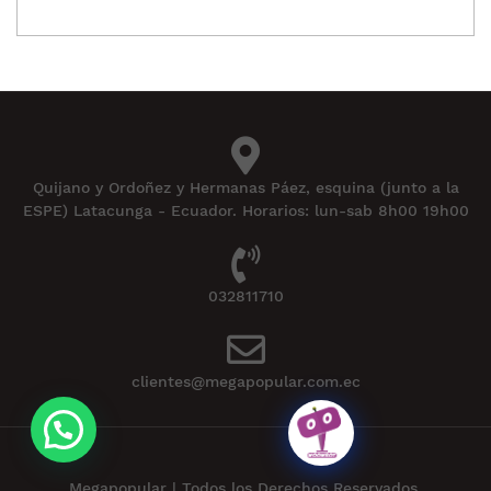
Quijano y Ordoñez y Hermanas Páez, esquina (junto a la
ESPE) Latacunga - Ecuador. Horarios: lun-sab 8h00 19h00
032811710
clientes@megapopular.com.ec
Megapopular | Todos los Derechos Reservados.