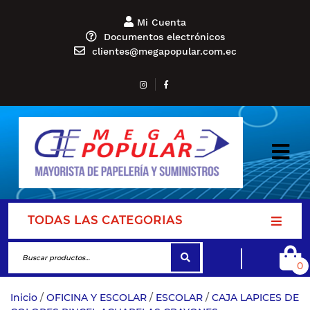
Mi Cuenta
Documentos electrónicos
clientes@megapopular.com.ec
TODAS LAS CATEGORIAS
0
Inicio
/
OFICINA Y ESCOLAR
/
ESCOLAR
/
CAJA LAPICES DE