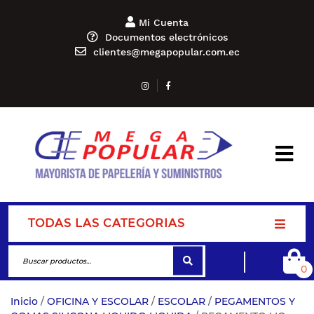
Mi Cuenta
Documentos electrónicos
clientes@megapopular.com.ec
TODAS LAS CATEGORIAS
0
Inicio
/
OFICINA Y ESCOLAR
/
ESCOLAR
/
PEGAMENTOS Y