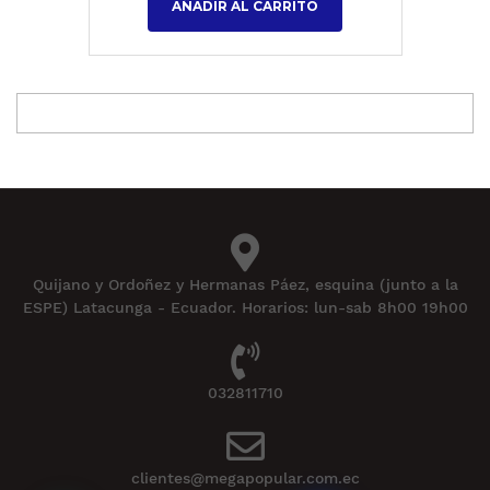
AÑADIR AL CARRITO
Quijano y Ordoñez y Hermanas Páez, esquina (junto a la
ESPE) Latacunga - Ecuador. Horarios: lun-sab 8h00 19h00
032811710
clientes@megapopular.com.ec