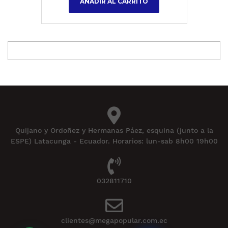
AÑADIR AL CARRITO
Quijano y Ordoñez y Hermanas Páez, esquina (junto a la
ESPE) Latacunga - Ecuador. Horarios: lun-sab 8h00 19h00
032811710
clientes@megapopular.com.ec