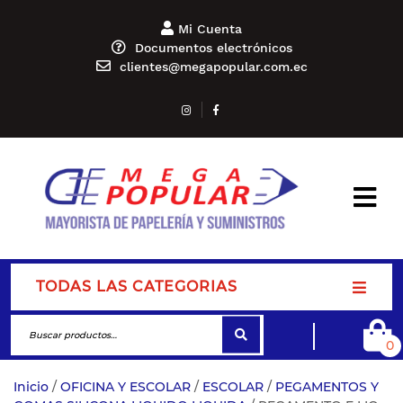
Mi Cuenta
Documentos electrónicos
clientes@megapopular.com.ec
TODAS LAS CATEGORIAS
0
Inicio
/
OFICINA Y ESCOLAR
/
ESCOLAR
/
PEGAMENTOS Y