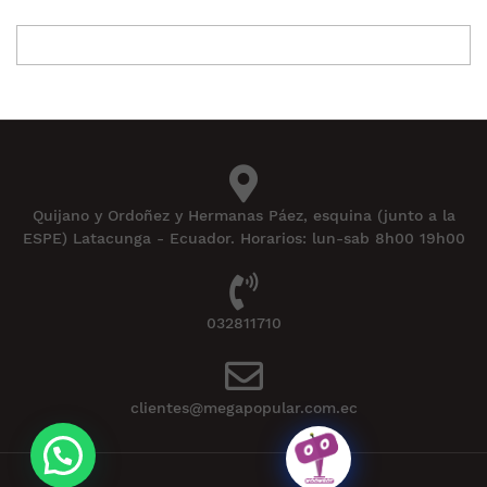
Quijano y Ordoñez y Hermanas Páez, esquina (junto a la
ESPE) Latacunga - Ecuador. Horarios: lun-sab 8h00 19h00
032811710
clientes@megapopular.com.ec