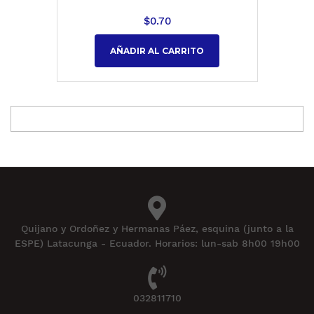
$
0.70
AÑADIR AL CARRITO
Quijano y Ordoñez y Hermanas Páez, esquina (junto a la
ESPE) Latacunga - Ecuador. Horarios: lun-sab 8h00 19h00
032811710