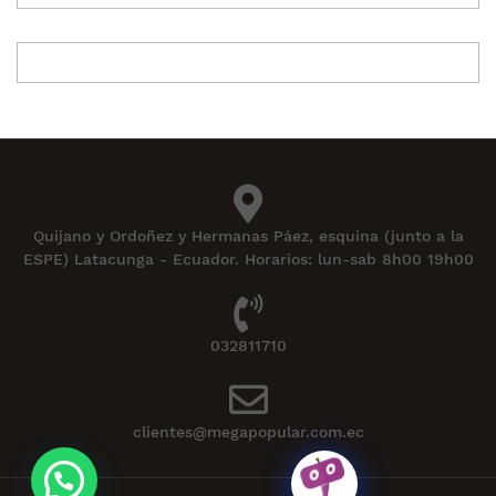
Quijano y Ordoñez y Hermanas Páez, esquina (junto a la
ESPE) Latacunga - Ecuador. Horarios: lun-sab 8h00 19h00
032811710
clientes@megapopular.com.ec