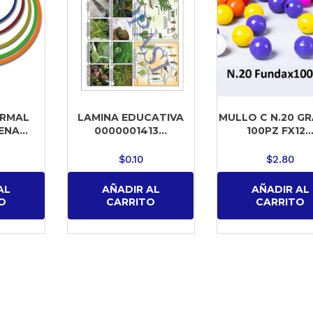
ORMAL
LAMINA EDUCATIVA
MULLO C N.20 G
NA...
0000001413...
100PZ FX12..
$
0.10
$
2.80
AL
AÑADIR AL
AÑADIR AL
O
CARRITO
CARRITO