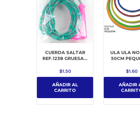
CUERDA SALTAR
ULA ULA N
REF.1238 GRUESA...
50CM PEQUE
$
1.50
$
1.60
AÑADIR AL
AÑADIR 
CARRITO
CARRIT