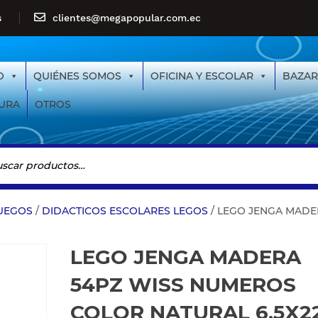
s
clientes@megapopular.com.ec
O
QUIÉNES SOMOS
OFICINA Y ESCOLAR
BAZAR
URA
OTROS
JUEGOS
/
DIDACTICOS ESCOLARES LEGOS
/ LEGO JENGA MADE
LEGO JENGA MADERA
54PZ WISS NUMEROS
COLOR NATURAL 6.5X22