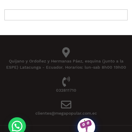
Quijano y Ordoñez y Hermanas Páez, esquina (junto a la
ESPE) Latacunga - Ecuador. Horarios: lun-sab 8h00 19h00
032811710
clientes@megapopular.com.ec