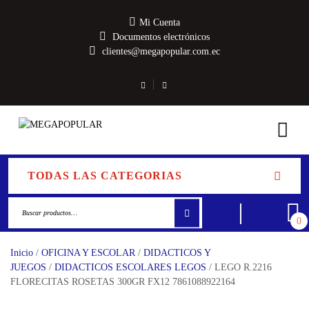
Mi Cuenta
Documentos electrónicos
clientes@megapopular.com.ec
TODAS LAS CATEGORIAS
0
Inicio
/
OFICINA Y ESCOLAR
/
DIDACTICOS Y
JUEGOS
/
DIDACTICOS ESCOLARES LEGOS
/ LEGO R.2216
FLORECITAS ROSETAS 300GR FX12 7861088922164