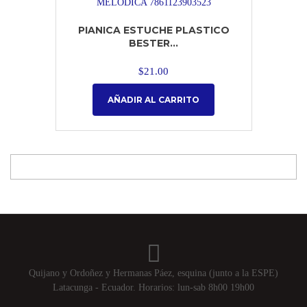
PIANICA ESTUCHE PLASTICO
BESTER...
$
21.00
AÑADIR AL CARRITO
Quijano y Ordoñez y Hermanas Páez, esquina (junto a la ESPE)
Latacunga - Ecuador. Horarios: lun-sab 8h00 19h00