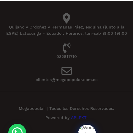
Quijano y Ordoñez y Hermanas Páez, esquina (junto a la
ESPE) Latacunga - Ecuador. Horarios: lun-sab 8h00 19h00
032811710
clientes@megapopular.com.ec
Megapopular | Todos los Derechos Reservados.
Powered by
APLEXT
.