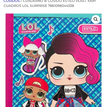
COSIDOS
/ CUADERNO B COSIDO ESTILO PLAST 100H
CUADROS LOL SURPRISE 7861098344338