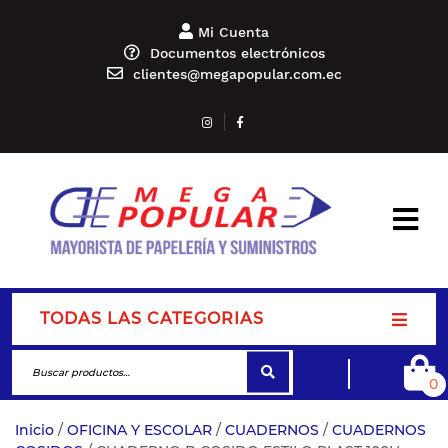
Mi Cuenta
Documentos electrónicos
clientes@megapopular.com.ec
TODAS LAS CATEGORIAS
0
Inicio
/
OFICINA Y ESCOLAR
/
CUADERNOS
/
CUADERNOS