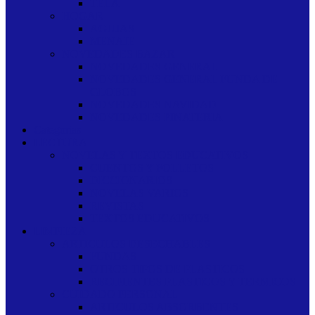
TELA
HOGAR
AGUJAS
MENAJE
NOVEDADES BAZAR
NOVEDADES GENERAL
NOVEDADES GENERAL FUNDA DE
GLOBOS
NOVEDADES NAVIDAD
NOVEDADES PINATERIA
Categorias
LECTURA
NOVELAS Y TEXTOS EDUCATIVOS
CUENTOS Y FOLLETOS
DICCIONARIOS
NOVELAS VARIOS
REVISTAS
TEXTOS EDUCATIVOS
LIMPIEZA
ARTICULOS DESECHABLES
FUNDAS
OTROS TIPOS DE PLASTICOS
RECIPIENTES PLASTICOS Y TERMICOS
CUIDADO PERSONAL
ARTICULOS ABSORBENTES