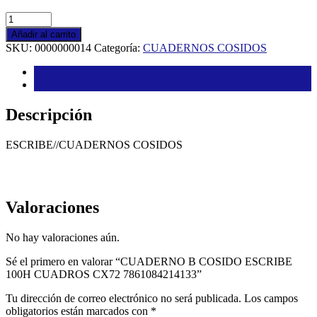
CUADERNO
B
Añadir al carrito
COSIDO
SKU:
0000000014
Categoría:
CUADERNOS COSIDOS
ESCRIBE
100H
Descripción
CUADROS
Valoraciones (0)
CX72
7861084214133
Descripción
cantidad
ESCRIBE//CUADERNOS COSIDOS
Valoraciones
No hay valoraciones aún.
Sé el primero en valorar “CUADERNO B COSIDO ESCRIBE
100H CUADROS CX72 7861084214133”
Tu dirección de correo electrónico no será publicada.
Los campos
obligatorios están marcados con
*