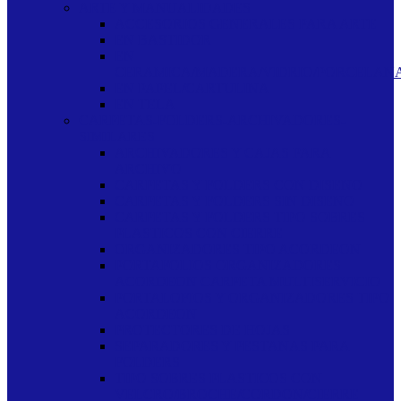
ARTE Y MANUALIDADES
ACCESORIOS GENERALES PARA ARTE
EN BASTIDOR
EN
CERAMICA/MADERA/VIDRIO/PORCELAN
EN PAPEL/CARTULINA
EN TELA
CARPETAS-FOLDERS-ARCHIVADORES-
SIMILARES
ARCHIVADORES Y CAJAS PARA
ARCHIVO
CARPETAS Y FOLDERS CON DISENO
CARPETAS Y FOLDERS SIN DISENO
CARPETAS Y FOLDERS TIPO SOBRES
PLASTICOS CON CIERRE
ORGANIZADORES TIPO ACORDEON
PORTAFOLIOS ORGANIZADORES
ACORDEON CARPETA MULTISERVICIO
PORTALOFIOS Y ORGANIZADORES TIPO
ACORDEON
PROTECTORES DE HOJAS
SEPARADORES Y PESTANAS PARA
FOLDERS
TIPO SOBRES PLASTICOS CON
VELCRO/BROCHE/CORDON/CIERRE