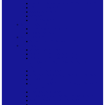
CAJA DE MARCADORES ESCOLARES
ESTILOGRAFOS
MARCADORES
MINAS
PORTAMINAS
MISCELANEOS
OTROS MATERIALES
PARA EMPAQUE
NOVEDADES
NOVEDADES INFANTILES
OFICINA
ALMOHADILLAS
ARTICULOS CON ADHESIVO
ARTICULOS CON ADHESIVO
CHISMOSITOS CHISMOSO SCOSH
SCOTCH
CALCULADORAS
CINTAS PARA MAQUINA DE OFICINA
CORRECTOR
CUCHILLAS/ESTILETES /ACCESORIOS
DE CORTE
ENGRAPADORAS
FORMAS (DOCUMENTOS IMPRESOS)
MAQUINAS PARA OFICINAS
MESAS DE DIBUJO