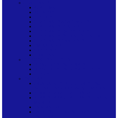
CUADERNOS
ACADEMICO
AGENDAS
COSIDOS
CUADERNOS ACADEMICOS
CUADERNOS COSIDOS
CUADERNOS EMPASTADOS
CUADERNOS ESPIRALES JUNIOR
CUADERNOS GRAPADOS
EMPASTADOS
GRAPADOS
LIBRETAS
DIDACTICOS Y JUEGOS
DIDACTICOS ESCOLARES
DIDACTICOS ESCOLARES LEGOS
JUEGOS
ESCOLAR
CAJA LAPICES DE COLORES PINCEL
ACUARELAS CRAYONES TEMPERA
FORROS PARA CUADERNOS
FORROS PARA CUADERNOS PLASTICOS
MICA PAPEL
LABORATORIO
LAPICES COLOR-PINTURAS-PINCEL-SET
ESCOLAR