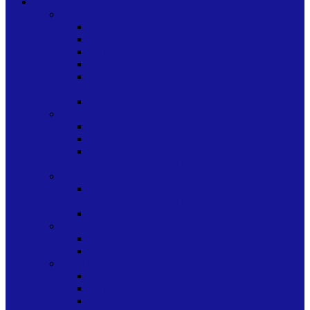
BAZAR
ACCESORIOS PERSONALES
DEPORTE
MEDIAS
OTROS ACCESORIOS PERSONALES
PELOTAS
PELOTAS BASQUET BASKET FUTBOL
VOLEY PLASTICAS CAUCHO
PELUQUERIA - CABELLO
CARAMELOS
CAFETERIA
CONFITERIA
CONFITERIA CARAMELOS CHICLES
CHUPETES GOMITAS GELATINAS
CARAMELOS Y VIVERES
CONFITERIA CARAMELOS CHICLES
CHUPETES GOMITAS GELATINAS
VIVERES
CARMELOS
CAFETERIA
CONFITERIA
CINTAS
ELASTICAS
OTROS TIPOS DE CINTAS
PLASTICAS