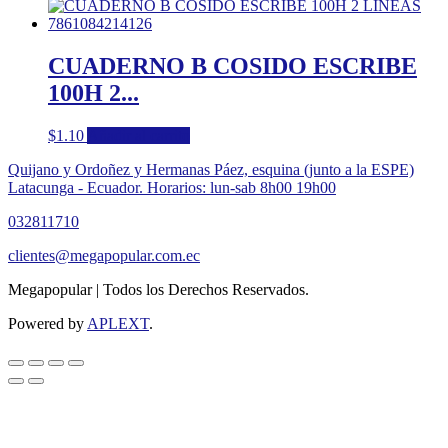
CUADERNO B COSIDO ESCRIBE
100H 2...
$
1.10
Añadir al carrito
Quijano y Ordoñez y Hermanas Páez, esquina (junto a la ESPE)
Latacunga - Ecuador. Horarios: lun-sab 8h00 19h00
032811710
clientes@megapopular.com.ec
Megapopular | Todos los Derechos Reservados.
Powered by
APLEXT
.
Return
To
Top
Button