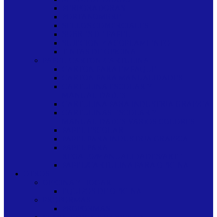
PERFORADORAS
PORTANOMBRE
SELLOS COMERCIALES
SOBRES DE PAPEL
SUJECION Y ACOPLAMIENTO
TINTAS DE OFICINA
PAPEL-CARTON-CARTULINA
CARTON PARA EMPAQUE
CARTON PARA MANUALIDADES
CARTULINA ESCOLAR Y
MANUALIDADES
CARTULINA PARA INDUSTRIA GRAFICA
CARTULINAS ESCOLAR Y
MANUALIDADES VARIOS COLORES
PAPEL ESCOLAR
PAPEL PARA INDUSTRIA GRAFICA
PAPEL PARA
REGALO/MANUALIDADES/ARTE
PAPEL/CARTULINA PARA OFICINA
OTROS
OFICINA Y HOGAR
EQUIPOS DE OFICINA
PROFORMAS
PROFORMAS