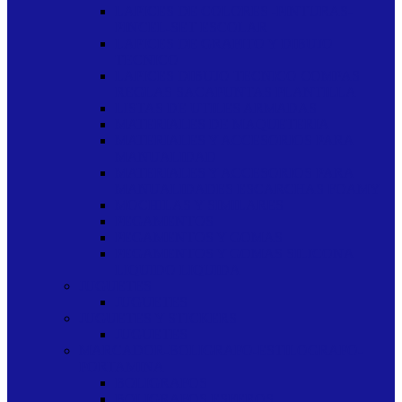
LAPICES DE COLORES -PINTURAS-
PINCEL-SET ESCOLAR
LAPICES DE GRAFITO Y DIBUJO
TECNICO
LAPICES DIBUJO TECNICO COMPAS
REGLAS SACAPUNTAS PLANTILLA
LISTAS DE UTILES ARMADAS
MATERIALES DE MAQUETERIA
MATERIALES Y ACCESORIOS PARA
MANUALIDAD
MATERIALES Y ACCESORIOS PARA
MANUALIDADES ESCARCHAS FOAMY
MOCHILAS Y SIMILARES
PEGAMENTOS
PEGAMENTOS Y GOMAS
PEGAMENTOS Y GOMAS SILICONA
LIQUIDO LIQUIDA
JUGUETES
JUGUETES
JUGUETES Y STICKERS
JUGUETES
MARCADOR-BOLIGRAFO-ESTILOGRAFO-
PORTAMINA
BOLIGRAFOS
BOLIGRAFOS ESFEROS