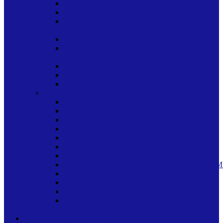
CUIDADO BUCAL
CUIDADO DE LA PIEL
CUIDADO DE LA PIEL PANITOS
TOALLITAS HUMEDOS HUMEDAS
CUIDADO DEL CABELLO
CUIDADO DEL CABELLO SHAMPU
SHAMPOO
MEDICINAS VENTA LIBRE
MISCELANEA CUIDADO CORPORAL
TINTES
LIMPIEZA HOGAR
AMBIENTALES
BASUREROS
BLANQUEADOR
CEPILLOS/PALAS
CERAS
DISPENSADORES
ESCOBAS/TRAPEADORES
ESPONJAS/PANOS/FIBRAS/FRANELAS/LIM
INSECTICIDAS
JABON INDUSTRIAL
LIMPIADORES
OTROS PRODUCTOS PARA LIMPIEZA
DEL HOGAR
OFICINA Y ESCOLAR